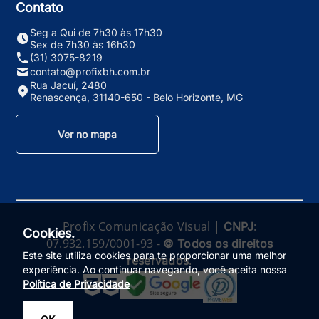
Contato
Seg a Qui de 7h30 às 17h30
Sex de 7h30 às 16h30
(31) 3075-8219
contato@profixbh.com.br
Rua Jacuí, 2480
Renascença, 31140-650 - Belo Horizonte, MG
Ver no mapa
Profix Comunicação Visual |
:
CNPJ
Cookies.
07.932.159/0001-93 -
© Todos os direitos
Este site utiliza cookies para te proporcionar uma melhor
.
reservados
experiência. Ao continuar navegando, você aceita nossa
Política de Privacidade