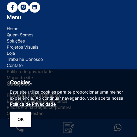
Menu
Home
Quem Somos
Soluções
Projetos Visuais
Loja
Trabalhe Conosco
Contato
Política de privacidade
Mapa do site
Cookies.
Soluções
Este site utiliza cookies para te proporcionar uma melhor
Fachadas e Revestimentos
experiência. Ao continuar navegando, você aceita nossa
Banners e Painéis publicitários
Política de Privacidade
Placas e Sinalização corporativa
Quadro de Gestão
Adesivos e decoração
OK
Sinalização eventos e feiras
Letreiros Volumetria letras caixas