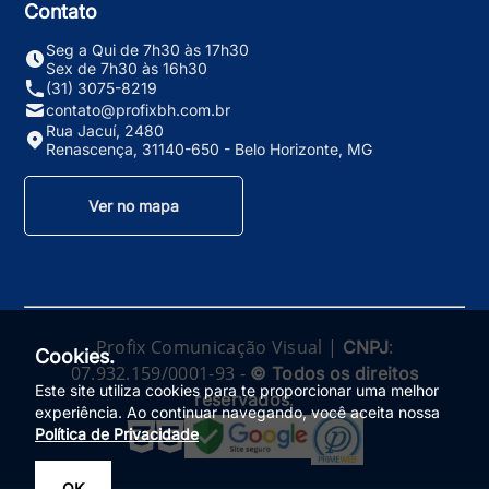
Contato
Seg a Qui de 7h30 às 17h30
Sex de 7h30 às 16h30
(31) 3075-8219
contato@profixbh.com.br
Rua Jacuí, 2480
Renascença, 31140-650 - Belo Horizonte, MG
Ver no mapa
Profix Comunicação Visual |
:
CNPJ
Cookies.
07.932.159/0001-93 -
© Todos os direitos
Este site utiliza cookies para te proporcionar uma melhor
.
reservados
experiência. Ao continuar navegando, você aceita nossa
Política de Privacidade
OK