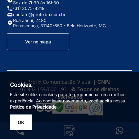
Sex de 7h30 às 16h30
(31) 3075-8219
contato@profixbh.com.br
Rua Jacuí, 2480
Renascença, 31140-650 - Belo Horizonte, MG
Ver no mapa
Profix Comunicação Visual |
:
CNPJ
Cookies.
07.932.159/0001-93 -
© Todos os direitos
Este site utiliza cookies para te proporcionar uma melhor
.
reservados
experiência. Ao continuar navegando, você aceita nossa
Política de Privacidade
OK